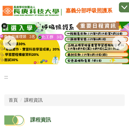
跳
嘉義分部呼吸照護系
到
主
要
內
容
區
:::
首頁
課程資訊
課程資訊