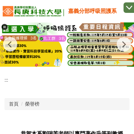
跳
嘉義分部呼吸照護系
到
主
要
內
容
區
:::
首頁
榮譽榜
恭賀本系劉瑞芳老師以專門著作升等副教授