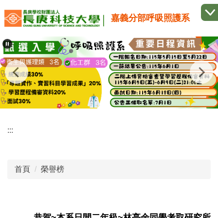
跳
嘉義分部呼吸照護系
到
主
要
內
容
區
:::
首頁
榮譽榜
恭賀~本系日間二年級~林亭余同學考取研究所